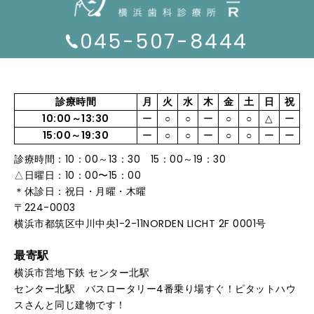
045-507-8444
診療時間
月
火
水
木
金
土
日
祝
10:00～13:30
ー
○
○
ー
○
○
△
ー
15:00～19:30
ー
○
○
ー
○
○
ー
ー
診療時間：10：00～13：30 15：00～19：30
△日曜日：10：00〜15：00
＊休診日：祝日・月曜・木曜
〒224-0003
横浜市都筑区中川中央1-2-11NORDEN LICHT 2F 0001号
最寄駅
横浜市営地下鉄 センター北駅
センター北駅 バスロータリー4番乗り場すぐ！ピタットハウ
スさんと同じ建物です！