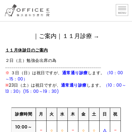
OFFICE E｜R 横浜歯科
HOME
｜ご案内｜１１月診療 →
診療 1［専門的治療］
１１月休診日のご案内
診療２［保険治療］
２日（土）勉強会出席の為
診療費用
.............................................................................................
※
３日（日）は祝日ですが、
通常通り診療
します。
（10：00
医院案内／施設基準
～15：00）
※
23日（土）は祝日ですが、
通常通り診療
します。
（10：00～
13：30）(15：00～19：30)
診療時間
月
火
水
木
金
土
日
祝
10:00～
–
○
○
–
○
○
△
–