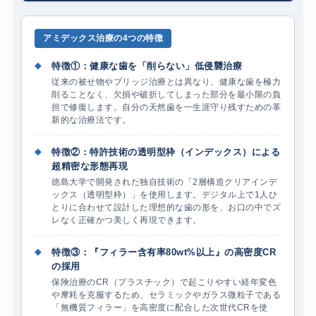
アミデックス治療の4つの特徴
◆
特徴①：健康な歯を「削らない」低侵襲治療
従来の被せ物やブリッジ治療とは異なり、健康な歯を極力
削ることなく、欠損や破折してしまった部分を最小限の負
担で修復します。自分の天然歯を一生涯守り残すための革
新的な治療法です。
◆
特徴②：特許技術の透明型枠（インデックス）による
超精密な形態再現
徳島大学で開発された独自技術の「2層構造クリアインデ
ックス（透明型枠）」を使用します。デジタル上で1人ひ
とりに合わせて設計した理想的な歯の形を、お口の中でズ
レなく正確かつ美しく再現できます。
◆
特徴③：『
フィラー含有率80wt%以上』の高密度CR
の採用
保険治療のCR（プラスチック）で起こりやすい経年変色
や摩耗を克服するため、セラミックやガラス微粒子である
「無機質フィラー」を高密度に配合した次世代CRを使