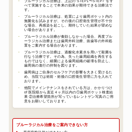
・
ブルーラジカル治療は、上記の”STEP1〜STEP7”をす
べて実施することで本来の効果が期待できる治療法で
す。
・
ブルーラジカル治療は、処置により歯周ポケット内の
無菌化を試みますが、その後の口腔衛生管理が不十分
な場合、再感染を起こし、期待していた結果が望めな
い場合があります。
・
ブルーラジカル治療が奏効しなかった場合、再度ブル
ーラジカル治療または歯周外科治療、抜歯等の外科処
置をご案内する場合があります。
・
ブルーラジカル治療は、過酸化水素水を用いて殺菌を
行なう治療です。その為、失った歯周組織を再生する
ものではなく、細菌による歯周組織の破壊を防止し、
歯周病の進行の抑制を図ります。
・
歯周病はご自身のセルフケアの影響を大きく受けるた
め、当院では術前・術後の口腔衛生管理に力を入れて
おります。
・
他院でメインテナンスをされている方は、かかりつけ
of 医院様から直近４ヶ月以内の①歯周ポケット検査結
果 ②治療希望箇所が写っているレントゲン写真のご用
意をお願いしております。
ブルーラジカル治療をご案内できない方