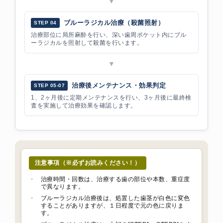
▼
ブルーラジカル治療（殺菌照射）
STEP 04
治療部位に局所麻酔を行い、深い歯周ポケット内にブル
ーラジカルを照射して殺菌を行います。
▼
治療後メンテナンス・効果判定
STEP 05-07
1、2ヶ月後に定期メンテナンスを行い、3ヶ月後に最終検
査を実施して治療効果を確認します。
注意事項（※必ずお読みください！）
・
治療時間・回数は、治療する歯の部位や本数、重症度
で異なります。
・
ブルーラジカル治療後は、処置した歯茎が白色に変色
することがありますが、１日程度で元の色に戻りま
す。