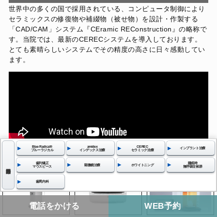
世界中の多くの国で採用されている、コンピュータ制御により
セラミックスの修復物や補綴物（被せ物）を設計・作製する
「CAD/CAM」システム『CEramic REConstruction』の略称で
す。当院では、最新のCERECシステムを導入しております。
とても素晴らしいシステムでその精度の高さに日々感動してい
ます。
Blue Radical®︎
amidex
CEREC
インプラント治療
ブルーラジカル
インデックス治療
セラミック治療
歯列矯正
睡眠時
顕微鏡治療
ホワイトニング
マウスピース
無呼吸症候群
歯周内科
電話をかける
WEB予約