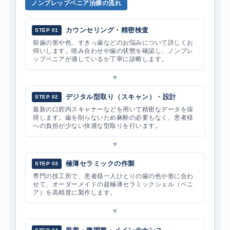
ノンプレップベニア治療の流れ
カウンセリング・精密検査
STEP 01
前歯の形や色、すきっ歯などのお悩みについて詳しくお
伺いします。咬み合わせや歯の状態を確認し、ノンプレ
ップベニアが適しているか丁寧に診断します。
▼
デジタル型取り（スキャン）・設計
STEP 02
最新の口腔内スキャナーなどを用いて精密なデータを採
得します。歯を削らないため麻酔の必要もなく、患者様
への負担が少ない快適な型取りを行います。
▼
極薄セラミックの作製
STEP 03
専門の技工所で、患者様一人ひとりの歯の色や形に合わ
せて、オーダーメイドの超極薄セラミックシェル（ベニ
ア）を高精度に製作します。
▼