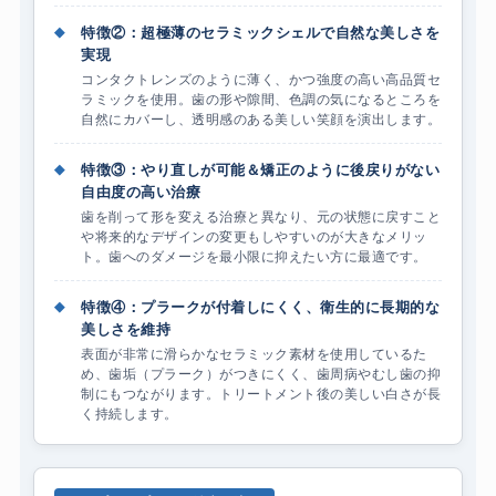
◆
特徴②：超極薄のセラミックシェルで自然な美しさを
実現
コンタクトレンズのように薄く、かつ強度の高い高品質セ
ラミックを使用。歯の形や隙間、色調の気になるところを
自然にカバーし、透明感のある美しい笑顔を演出します。
◆
特徴③：やり直しが可能＆矯正のように後戻りがない
自由度の高い治療
歯を削って形を変える治療と異なり、元の状態に戻すこと
や将来的なデザインの変更もしやすいのが大きなメリッ
ト。歯へのダメージを最小限に抑えたい方に最適です。
◆
特徴④：プラークが付着しにくく、衛生的に長期的な
美しさを維持
表面が非常に滑らかなセラミック素材を使用しているた
め、歯垢（プラーク）がつきにくく、歯周病やむし歯の抑
制にもつながります。トリートメント後の美しい白さが長
く持続します。