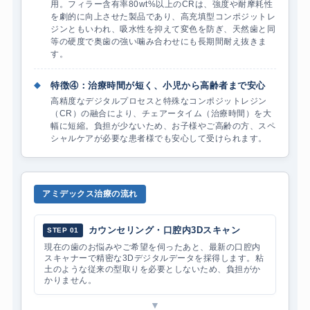
用。
フィラー含有率80wt%以上のCRは、強度や耐摩耗性
を劇的に向上させた製品であり、高充填型コンポジットレ
ジンともいわれ、吸水性を抑えて変色を防ぎ、天然歯と同
等の硬度で奥歯の強い噛み合わせにも長期間耐え抜きま
す。
◆
特徴④：治療時間が短く、小児から高齢者まで安心
高精度なデジタルプロセスと特殊なコンポジットレジン
（CR）の融合により、チェアータイム（治療時間）を大
幅に短縮。負担が少ないため、お子様やご高齢の方、スペ
シャルケアが必要な患者様でも安心して受けられます。
アミデックス治療の流れ
カウンセリング・口腔内3Dスキャン
STEP 01
現在の歯のお悩みやご希望を伺ったあと、最新の口腔内
スキャナーで精密な3Dデジタルデータを採得します。粘
土のような従来の型取りを必要としないため、負担がか
かりません。
▼