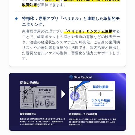
改善効果
が期待できます。
◆
特徴④：専用アプリ「ペリミル」と連動した革新的モ
ニタリング。
患者様専用の管理アプリ
「ペリミル」とシステム連携
する
ことで、歯周ポケットの深さや出血の有無などの検査デー
タ、治療の経過状況をスマホ上で可視化。ご自身の歯周病
リスクや治療効果を直感的に把握でき、院内治療と連携し
た適切なセルフケアの維持・習慣化を強力にサポートしま
す。