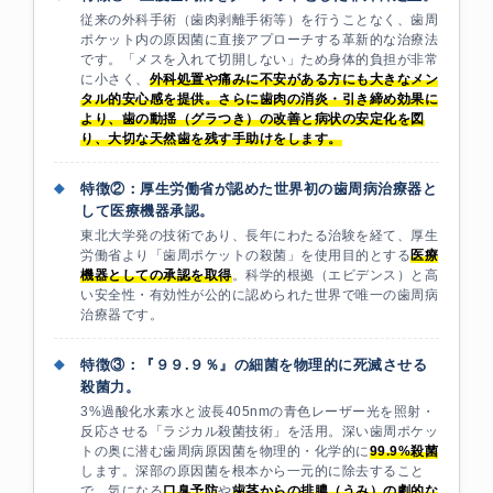
従来の外科手術（歯肉剥離手術等）を行うことなく、歯周
ポケット内の原因菌に直接アプローチする革新的な治療法
です。「メスを入れて切開しない」ため身体的負担が非常
に小さく、
外科処置や痛みに不安がある方にも大きなメン
タル的安心感を提供。さらに歯肉の消炎・引き締め効果に
より、
歯の動揺（グラつき）の改善
と病状の安定化を図
り、大切な天然歯を残す手助けをします。
◆
特徴②：厚生労働省が認めた世界初の歯周病治療器と
して医療機器承認。
東北大学発の技術であり、長年にわたる治験を経て、厚生
労働省より「歯周ポケットの殺菌」を使用目的とする
医療
機器としての承認を取得
。科学的根拠（エビデンス）と高
い安全性・有効性が公的に認められた世界で唯一の歯周病
治療器です。
◆
特徴③：『９９.９％』の細菌を物理的に死滅させる
殺菌力。
3%過酸化水素水と波長405nmの青色レーザー光を照射・
反応させる「ラジカル殺菌技術」を活用。深い歯周ポケッ
トの奥に潜む歯周病原因菌を物理的・化学的に
99.9%殺菌
します。深部の原因菌を根本から一元的に除去すること
で、気になる
口臭予防
や
歯茎からの排膿（うみ）の劇的な