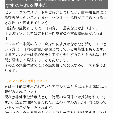
すすめられる理由①
セラミックスのメリットをご紹介しましたが、歯科用金属によ
る弊害が大きいこともまた、セラミック治療がすすめられる大
きな理由と言えるでしょう。
口腔内の症状としては、口内炎、口唇炎などがあります。
全身の症状としてはアトピー性皮膚炎や掌蹠膿疱症が現れま
す。
アレルギー体質の方で、全身の皮膚炎がなかなか治りにくいと
いう方は、口内の銀歯が原因となっている可能性もあります。
金属アレルギーは詰め物をしてすぐ発症することもあれば、時
間が経過して発現することもあります。
そのため銀歯の劣化による詰め替えで発現するケースも多くあ
ります。
［アマルガム治療について]
昔は一般的に使用されていたアマルガムと呼ばれる金属には水
銀が含まれています。
現在は非健康な治療法として使用の全面停止が推奨されていま
すが、過去の治療で使われた、このアマルガムが口内に残って
いるケースが多くみられます。
そのため、今ある銀歯をメタルフリー素材に付け替えることは