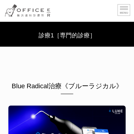
OFFICE E｜R 横浜歯科
HOME
診療1［専門的診療］
診療 1［専門的治療］
診療２［保険治療］
診療費用
医院案内／施設基準
Blue Radical治療《ブルーラジカル》