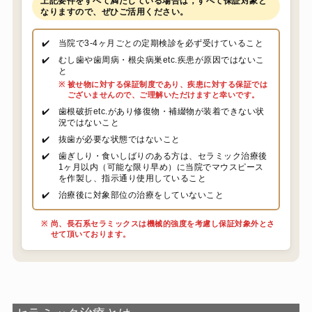
上記要件をすべて満たしている場合は，すべて保証対象と
なりますので、ぜひご活用ください。
✔️
当院で3-4ヶ月ごとの定期検診を必ず受けていること
✔️
むし歯や歯周病・根尖病巣etc.疾患が原因ではないこ
と
※
被せ物に対する保証制度であり、疾患に対する保証では
ございませんので、ご理解いただけますと幸いです。
✔️
歯根破折etc.があり修復物・補綴物が装着できない状
況ではないこと
✔️
抜歯が必要な状態ではないこと
✔️
歯ぎしり・食いしばりのある方は、セラミック治療後
1ヶ月以内（可能な限り早め）に当院でマウスピース
を作製し、指示通り使用していること
✔️
治療後に対象部位の治療をしていないこと
※
尚、長石系セラミックスは機械的強度を考慮し保証対象外とさ
せて頂いております。