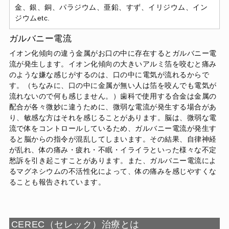
金、銀、銅、パラジウム、亜鉛、すず、イリジウム、イン
ジウムetc.
ガルバニー電流
イオン化傾向の違う金属がお口の中に存在するとガルバニー電
流が発生します。イオン化傾向の大きいアルミ箔を咬むと痛み
のような嫌な感じがするのは、口の中に電気が流れるからで
す。（ちなみに、口の中に金属が無い人は箔を咬んでも電気が
流れないので何も感じません。）歯科で使用する合金は金属の
配合が各々微妙に違うために、微弱な電流が発生する場合があ
り、敏感な方はそれを感じることがあります。脳は、微弱な電
流で体をコントロールしているため、ガルバニー電流が発生す
ると脳からの指令が混乱してしまいます。その結果、自律神経
が乱れ、体の痛み・疲れ・不眠・イライラといった様々な不定
愁訴を引き起こすことがあります。また、ガルバニー電流によ
るマグネシウムの不活性化によって、体の痛みを感じやすくな
ることも報告されています。
CEREC（セレック）治療とは