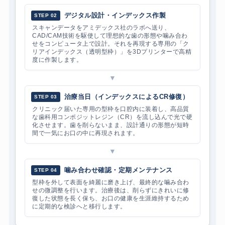
デジタル設計・インデックス作製
STEP 02
スキャンデータをアミデックス社のラボへ送り、
CAD/CAM技術を駆使して理想的な歯の形態や噛み合わ
せをコンピュータ上で設計。それを再現する専用の「ク
リアインデックス（透明型枠）」を3Dプリンターで高精
度に作製します。
▼
治療当日（インデックスによるCR修復）
STEP 03
クリニック届いた専用の型枠を口腔内に装着し、高品質
な歯科用コンポジットレジン（CR）を流し込んで光で硬
化させます。歯を削らないまま、設計通りの形態が短時
間で一気にお口の中に再現されます。
▼
噛み合わせ確認・定期メンテナンス
STEP 04
型枠を外して表面を綺麗に磨き上げ、最終的な噛み合わ
せの微調整を行います。治療後は、削らずにきれいに修
復した状態を長く保ち、お口の健康を生涯維持するため
に定期的な検診へと移行します。