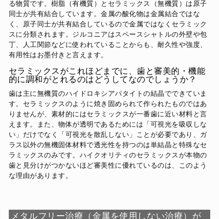
る物質です。樹脂（有機質）とセラミックス（無機質）は原子
同士が共有結合しています。金属の酸化物は金属結合ではな
く、原子同士が共有結合しているので金属ではなくセラミック
スに分類されます。ジルコニアはスペースシャトルの外壁や包
丁、人工関節などに使われていることからも、耐久性や強度、
有用性はお墨付きと言えます。
セラミックスがこれほどまでに、歯と審美的・機能
的に調和がとれるのはどうしてなのでしょうか？
歯は主に無機質のハイドロキシアパタイトの結晶でできていま
す。セラミックスのように焼き固められて作られたものではあ
りませんが、素材的にはセラミックスが一番歯に近い材料と言
えます。また、物体が透明であるためには「可視光を吸収しな
い」だけでなく「可視光を散乱しない」ことが必要であり、ガ
ラス以外の無機固体材料で透光性を持つのは単結晶と特殊なセ
ラミックスのみです。ハイクオリティのセラミックスが本物の
歯と見分けがつかないほど審美性に優れているのは、このよう
な理由があります。
メタルフリー治療（金属を使用しない治療）が