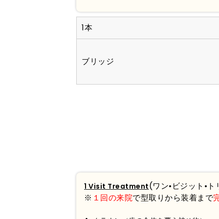
1本
ブリッジ
(ワン•ビジット•
1 Visit Treatment
※
１回の来院
で型取りから装着まで