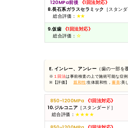
120MPa前後
《1回法対応》
8.長石系ガラスセラミック
［スタンダ
総合評価：
★★
9.仮歯
《1回法対応》
総合評価：
☆
E. インレー、アンレー
（歯の一部を
※
１回法
は事前検査の上で施術可能な症例
※【評価】
親和性
:生体親和性，
審美
:美
850~1200MPa
《1回法対応》
10.ジルコニア
［スタンダード］
総合評価：
★★★★
850~1200MPa
《1回法対応》