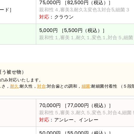
75,000円
［82,500円（税込）］
ード］
親和性４,審美3,耐久3,変色3,対合5,細菌３
対応
：クラウン
5,000円
［5,500円（税込）］
親和性１,審美１,耐久１,変色１,対合５,細
覆う被せ物）
のみ対応いたします。
しさ，
耐久
:耐久性，
対合
:対合歯との調和，
細菌
:耐細菌付着性 （５段
70,000円
［77,000円（税込）］
親和性５,審美３,耐久５,変色５,対合4,細菌
対応
：アンレー、インレー
50,000円
［55,000円（税込）］