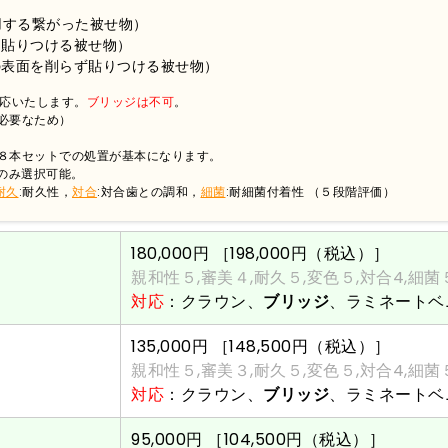
用する繋がった被せ物）
り貼りつける被せ物）
の表面を削らず貼りつける被せ物）
応いたします。
ブリッジは不可
。
必要なため）
〜８本セットでの処置が基本になります。
2のみ選択可能。
耐久
:耐久性，
対合
:対合歯との調和，
細菌
:耐細菌付着性 （５段階評価）
180,000円
［198,000円（税込）］
親和性５,審美４,耐久５,変色５,対合4,細菌
対応
：クラウン、
ブリッジ
、ラミネートベ
135,000円
［148,500円（税込）］
親和性５,審美３,耐久５,変色５,対合4,細菌
対応
：クラウン、
ブリッジ
、ラミネートベ
95,000円
［104,500円（税込）］