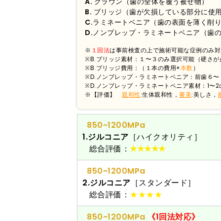
A.
クラウン（歯の全体を覆う被せ物）
B.
ブリッジ（歯が欠損している部分に使
C.
ラミネートベニア（歯の表面を薄く削
D.
ノンプレップ・ラミネートベニア（歯
※
１回法
は事前検査の上で施術可能な症例のみ対
※B.ブリッジ素材：１〜３のみ選択可能（硬さが
※B.ブリッジ費用：（１本の費用×
本数
）
※D.ノンプレップ・ラミネートベニア：前歯６
※D.ノンプレップ・ラミネートベニア素材：1〜
※【評価】
親和性
:生体親和性，
審美
:美しさ，
850~1200MPa
1.ジルコニア
［ハイクオリティ］
総合評価：
★★★★★
850~1200MPa
2.ジルコニア
［スタンダード］
総合評価：
★★★★
850~1200MPa
《1回法対応》