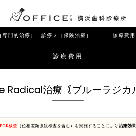
1［専門的治療］
診療２［保険治療］
診療費用
診療費用
ue Radical治療｟ブルーラジ
PCR検査
（位相差顕微鏡検査を含む）を実施することにより
治療効