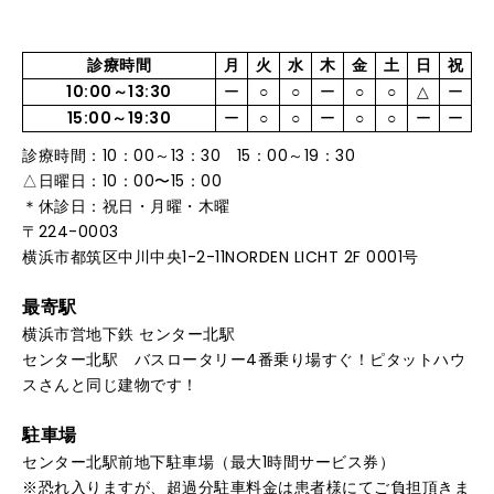
診療時間
月
火
水
木
金
土
日
祝
10:00～13:30
ー
○
○
ー
○
○
△
ー
15:00～19:30
ー
○
○
ー
○
○
ー
ー
診療時間：10：00～13：30 15：00～19：30
△日曜日：10：00〜15：00
＊休診日：祝日・月曜・木曜
〒224-0003
横浜市都筑区中川中央1-2-11NORDEN LICHT 2F 0001号
最寄駅
横浜市営地下鉄 センター北駅
センター北駅 バスロータリー4番乗り場すぐ！ピタットハウ
スさんと同じ建物です！
駐車場
センター北駅前地下駐車場（最大1時間サービス券）
恐れ入りますが、超過分駐車料金は患者様にてご負担頂きま