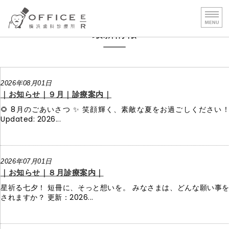
OFFICE E｜R 横浜歯科
最新情報
HOME
診療 1［専門的治療］
2026年08月01日
診療２［保険治療］
｜お知らせ｜９月｜診療案内｜
🌻 8月のごあいさつ ✨ 笑顔輝く、素敵な夏をお過ごしください
診療費用
Updated: 2026...
医院案内／施設基準
2026年07月01日
｜お知らせ｜８月診療案内｜
星祈る七夕！ 短冊に、そっと想いを。 みなさまは、どんな願い事
されますか？ 更新：2026...