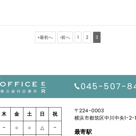
«最初へ
‹前へ
1
2
3
045-507-8
〒224-0003
木
金
土
日
祝
横浜市都筑区中川中央1-2-11NO
–
○
○
△
–
最寄駅