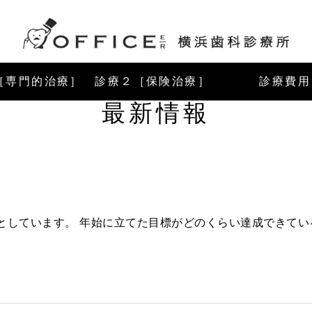
1［専門的治療］
診療２［保険治療］
診療費用
最新情報
しています。 年始に立てた目標がどのくらい達成できている.